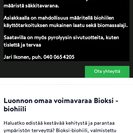
määristä säkkitavarana.
Asiakkaalla on mahdollisuus määritellä biohiilen
käyttötarkoituksen mukainen laatu sekä biomassalaji.
Saatavilla on myös pyrolyysin sivutuotteita, kuten
tislettä ja tervaa
Jari Ikonen, puh. 040 065 4205
Ota yhteyttä
Luonnon omaa voimavaraa Bioksi -
biohiili
Haluatko edistää kestävää kehitystä ja parantaa
ympäristön terveyttä? Bioksi-biohiili, valmistettu