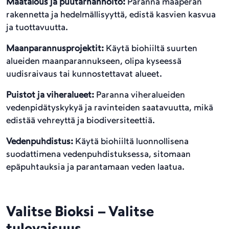
Maatalous ja puutarhanhoito:
Paranna maaperän
rakennetta ja hedelmällisyyttä, edistä kasvien kasvua
ja tuottavuutta.
Maanparannusprojektit:
Käytä biohiiltä suurten
alueiden maanparannukseen, olipa kyseessä
uudisraivaus tai kunnostettavat alueet.
Puistot ja viheralueet:
Paranna viheralueiden
vedenpidätyskykyä ja ravinteiden saatavuutta, mikä
edistää vehreyttä ja biodiversiteettiä.
Vedenpuhdistus:
Käytä biohiiltä luonnollisena
suodattimena vedenpuhdistuksessa, sitomaan
epäpuhtauksia ja parantamaan veden laatua.
Valitse Bioksi – Valitse