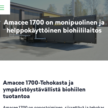
Amacee 1700 on monipuolinen ja
helppokäyttöinen biohiililaitos
Amacee 1700-Tehokasta ja
ympäristöystävällistä biohiilen
tuotantoa
Amacee 1700 on panostoiminen, siirrettävä ja tehokas