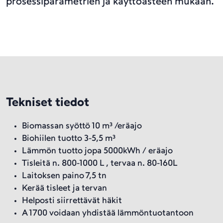
prosessiparametrien ja käyttöasteen mukaan.
Tekniset tiedot
Biomassan syöttö 10 m³ /eräajo
Biohiilen tuotto 3-5,5 m³
Lämmön tuotto jopa 5000kWh / eräajo
Tisleitä n. 800-1000 L , tervaa n. 80-160L
Laitoksen paino 7,5 tn
Kerää tisleet ja tervan
Helposti siirrettävät häkit
A 1700 voidaan yhdistää lämmöntuotantoon