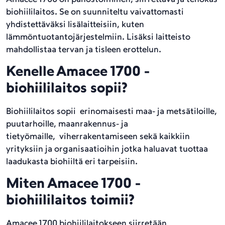
biohiililaitos. Se on suunniteltu vaivattomasti
yhdistettäväksi lisälaitteisiin, kuten
lämmöntuotantojärjestelmiin. Lisäksi laitteisto
mahdollistaa tervan ja tisleen erottelun.
Kenelle Amacee 1700 -
biohiililaitos sopii?
Biohiililaitos sopii erinomaisesti maa- ja metsätiloille,
puutarhoille, maanrakennus- ja
tietyömaille, viherrakentamiseen sekä kaikkiin
yrityksiin ja organisaatioihin jotka haluavat tuottaa
laadukasta biohiiltä eri tarpeisiin.
Miten Amacee 1700 -
biohiililaitos toimii?
Amacee 1700 biohiililaitokseen siirretään